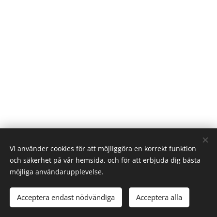
Vi använder cookies för att möjliggöra en korrekt funktion
och säkerhet på vår hemsida, och för att erbjuda dig bästa
Nannas Trädgård
möjliga användarupplevelse.
Bofinksvägen 7
243 95 Höör
Acceptera endast nödvändiga
Acceptera alla
Cookies