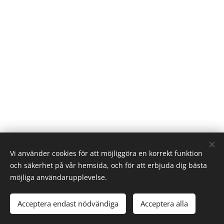
Vi använder cookies för att möjliggöra en korrekt funktion
och säkerhet på vår hemsida, och för att erbjuda dig bästa
Nannas Trädgård
möjliga användarupplevelse.
Bofinksvägen 7
243 95 Höör
Acceptera endast nödvändiga
Acceptera alla
Cookies